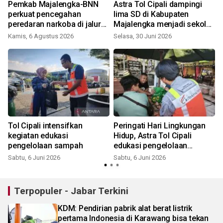
Pemkab Majalengka-BNN
Astra Tol Cipali dampingi
perkuat pencegahan
lima SD di Kabupaten
peredaran narkoba di jalur
Majalengka menjadi sekolah
strategis
unggul
Kamis, 6 Agustus 2026
Selasa, 30 Juni 2026
R
Tol Cipali intensifkan
Peringati Hari Lingkungan
kegiatan edukasi
Hidup, Astra Tol Cipali
pengelolaan sampah
edukasi pengelolaan
sampah untuk Aksi Iklim di
Sabtu, 6 Juni 2026
Sabtu, 6 Juni 2026
Rest Area KM 164
Terpopuler - Jabar Terkini
KDM: Pendirian pabrik alat berat listrik
pertama Indonesia di Karawang bisa tekan