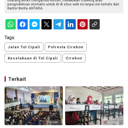
Dilarang keras mengambil konten, melakukan crawling atau
pengindeksan otomatis untuk AI di situs web ini tanpa izin tertulis dari
Kantor Berita ANTARA.
Tags:
Jalan Tol Cipali
Polresta Cirebon
Kecelakaan di Tol Cipali
Cirebon
Terkait