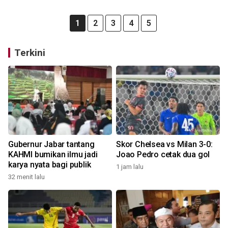
1
2
3
4
5
Terkini
Gubernur Jabar tantang
Skor Chelsea vs Milan 3-0:
KAHMI bumikan ilmu jadi
Joao Pedro cetak dua gol
karya nyata bagi publik
1 jam lalu
32 menit lalu