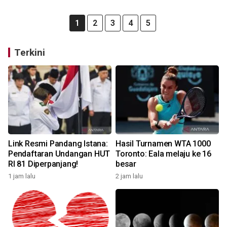
1
2
3
4
5
Terkini
Link Resmi Pandang Istana:
Hasil Turnamen WTA 1000
Pendaftaran Undangan HUT
Toronto: Eala melaju ke 16
RI 81 Diperpanjang!
besar
1 jam lalu
2 jam lalu