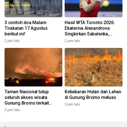
3 contoh doa Malam
Hasil WTA Toronto 2026:
Tirakatan 17 Agustus
Ekaterina Alexandrova
berikut ini!
Singkirkan Sabalenka,
Swiatek Segel Tiket
2 jam lalu
2 jam lalu
Perempat Final
Taman Nasional tutup
Kebakaran Hutan dan Lahan
seluruh akses wisata
di Gunung Bromo meluas
Gunung Bromo terkait
3 jam lalu
kebakaran hutan dan lahan
3 jam lalu