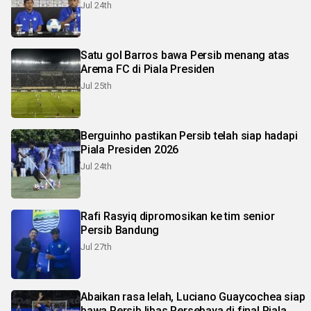
Jul 24th
Satu gol Barros bawa Persib menang atas
Arema FC di Piala Presiden
Jul 25th
Berguinho pastikan Persib telah siap hadapi
Piala Presiden 2026
Jul 24th
Rafi Rasyiq dipromosikan ke tim senior
Persib Bandung
Jul 27th
Abaikan rasa lelah, Luciano Guaycochea siap
bawa Persib libas Persebaya di final Piala