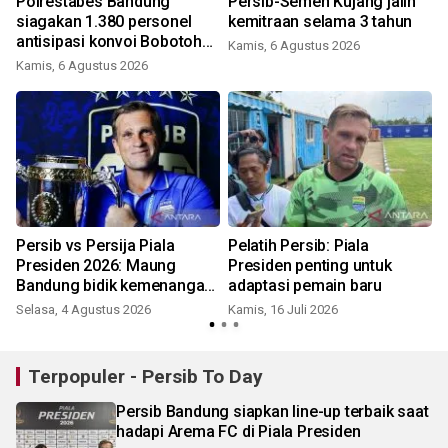
Polrestabes Bandung
Persib-Semen Kujang jalin
siagakan 1.380 personel
kemitraan selama 3 tahun
antisipasi konvoi Bobotoh
Kamis, 6 Agustus 2026
Persib
Kamis, 6 Agustus 2026
S
Persib vs Persija Piala
Pelatih Persib: Piala
g
Presiden 2026: Maung
Presiden penting untuk
Bandung bidik kemenangan
adaptasi pemain baru
atas Macan Kemayoran
Selasa, 4 Agustus 2026
Kamis, 16 Juli 2026
S
Terpopuler - Persib To Day
Persib Bandung siapkan line-up terbaik saat
hadapi Arema FC di Piala Presiden