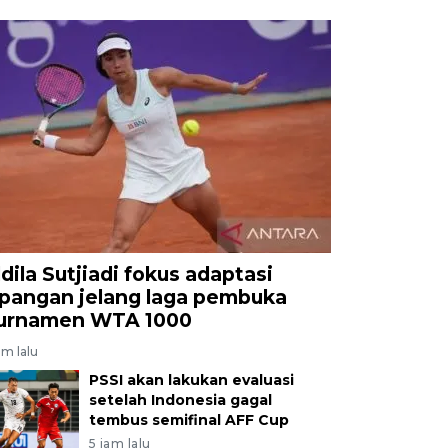
ldila Sutjiadi fokus adaptasi
apangan jelang laga pembuka
urnamen WTA 1000
am lalu
PSSI akan lakukan evaluasi
setelah Indonesia gagal
tembus semifinal AFF Cup
5 jam lalu