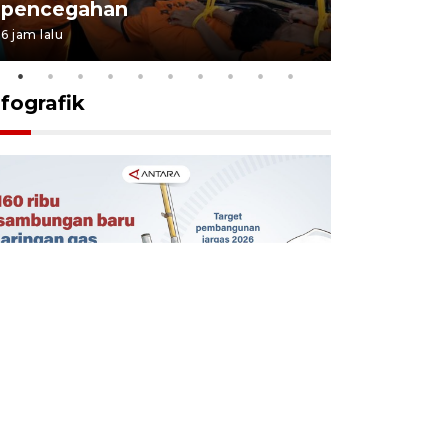
pencegahan
tengah d
6 jam lalu
5 Agustus 202
nfografik