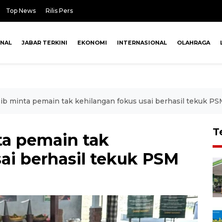
Top News
Rilis Pers
ONAL
JABAR TERKINI
EKONOMI
INTERNASIONAL
OLAHRAGA
ib minta pemain tak kehilangan fokus usai berhasil tekuk P
T
ta pemain tak
ai berhasil tekuk PSM