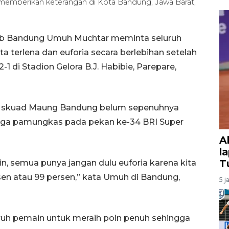
emberikan keterangan di Kota Bandung, Jawa Barat,
ib Bandung Umuh Muchtar meminta seluruh
a terlena dan euforia secara berlebihan setelah
di Stadion Gelora B.J. Habibie, Parepare,
 skuad Maung Bandung belum sepenuhnya
laga pamungkas pada pekan ke-34 BRI Super
A
l
T
n, semua punya jangan dulu euforia karena kita
sen atau 99 persen,” kata Umuh di Bandung,
5 j
uruh pemain untuk meraih poin penuh sehingga