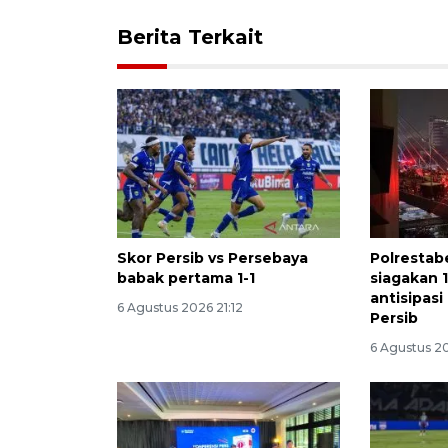
Berita Terkait
Skor Persib vs Persebaya
Polresta
babak pertama 1-1
siagakan 
antisipas
6 Agustus 2026 21:12
Persib
6 Agustus 2