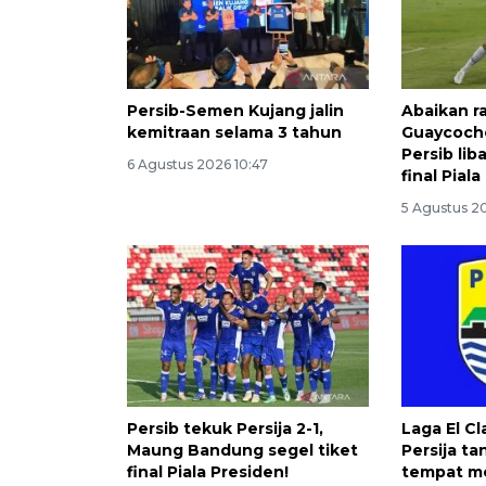
Persib-Semen Kujang jalin
Abaikan ra
kemitraan selama 3 tahun
Guaycoch
Persib lib
6 Agustus 2026 10:47
final Pial
5 Agustus 2
Persib tekuk Persija 2-1,
Laga El Cl
Maung Bandung segel tiket
Persija ta
final Piala Presiden!
tempat m