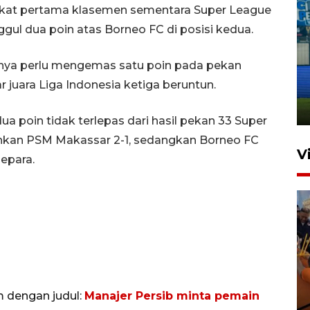
ingkat pertama klasemen sementara Super League
ggul dua poin atas Borneo FC di posisi kedua.
Penutupan latihan bela negara
anya perlu mengemas satu poin pada pekan
dan manajerial SPPI di
juara Liga Indonesia ketiga beruntun.
Balikpapan
31 Juli 2026 18:01
ua poin tidak terlepas dari hasil pekan 33 Super
hkan PSM Makassar 2-1, sedangkan Borneo FC
V
Jepara.
Taklukkan DPMM FC, Persib
m dengan judul:
Manajer Persib minta pemain
amankan tiket semifinal Piala