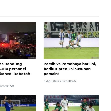
bes Bandung
Persib vs Persebaya hari ini,
Ekonomi triwulan II-2026
1.380 personel
berikut prediksi susunan
tumbuh 5,29 persen
i konvoi Bobotoh
pemain!
2026-08-06 18:45:00
6 Agustus 2026 18:46
026 20:50