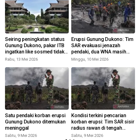
Seiring peningkatan status
Erupsi Gunung Dukono: Tim
Gunung Dukono, pakar ITB
SAR evakuasi jenazah
ingatkan like sosmed tidak
pendaki, dua WNA masih
pernah sebanding nyawa
hilang di balik abu vulkanik
Rabu, 13 Mei 2026
Minggu, 10 Mei 2026
Satu pendaki korban erupsi
Kondisi terkini pencarian
Gunung Dukono ditemukan
korban erupsi: Tim SAR sisir
meninggal
radius rawan di tengah
ancaman abu vulkanik
Sabtu, 9 Mei 2026
Sabtu, 9 Mei 2026