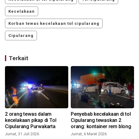
Kecelakaan
Korban tewas kecelakaan tol cipularang
Cipularang
Terkait
2 orang tewas dalam
Penyebab kecelakaan di tol
k
kecelakaan pikap di Tol
Cipularang tewaskan 2
Cipularang Purwakarta
orang: kontainer rem blong
Jumat, 31 Juli 2026
Jumat, 6 Maret 2026
S