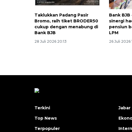
Taklukkan Padang Pasir
Bank BJB 
Bromo, raih tiket BRODER50
sinergi h
cukup dengan menabung di
pensiun b
Bank BJB
LPM
28 Juli 2026 20:13
26 Juli 2026 
Terkini
Jabar 
Top News
Ekon
Terpopuler
Inter