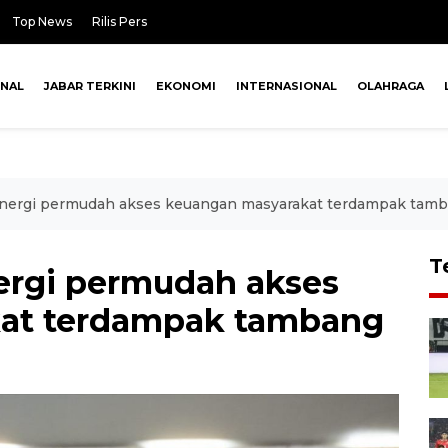
Top News
Rilis Pers
ONAL
JABAR TERKINI
EKONOMI
INTERNASIONAL
OLAHRAGA
nergi permudah akses keuangan masyarakat terdampak tam
T
ergi permudah akses
at terdampak tambang