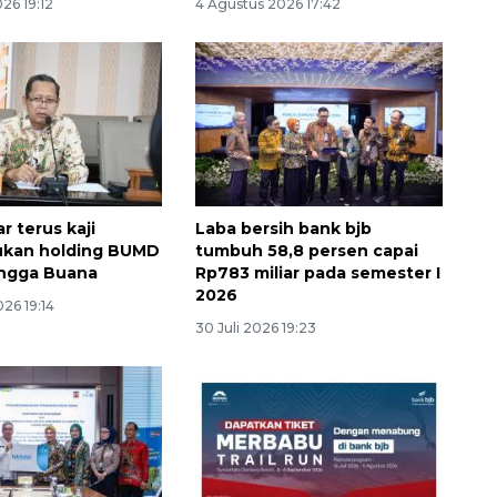
26 19:12
4 Agustus 2026 17:42
r terus kaji
Laba bersih bank bjb
kan holding BUMD
tumbuh 58,8 persen capai
angga Buana
Rp783 miliar pada semester I
2026
26 19:14
Ekonomi triwulan II-2026
30 Juli 2026 19:23
tumbuh 5,29 persen
2026-08-06 18:45:00