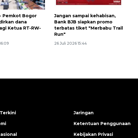
- Pemkot Bogor
Jangan sampai kehabisan,
adirkan dana
Bank BJB siapkan promo
agi Ketua RT-RW-
terbatas tiket "Merbabu Trail
Run"
16:09
26 Juli 2026 15:44
Terkini
Jaringan
omi
Ketentuan Penggunaan
nasional
Kebijakan Privasi