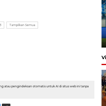
Penutupan latihan bela negara
3
Tampilkan Semua
dan manajerial SPPI di
Balikpapan
31 Juli 2026 18:01
V
g atau pengindeksan otomatis untuk AI di situs web ini tanpa
Taklukkan DPMM FC, Persib