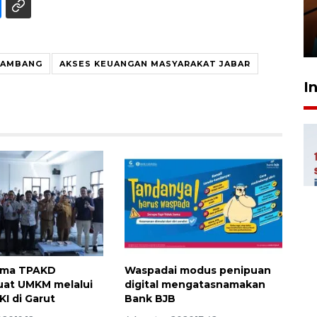
amankan tiket semifinal Piala
Presiden
29 Juli 2026 01:36
TAMBANG
AKSES KEUANGAN MASYARAKAT JABAR
I
ama TPAKD
Waspadai modus penipuan
at UMKM melalui
digital mengatasnamakan
KI di Garut
Bank BJB