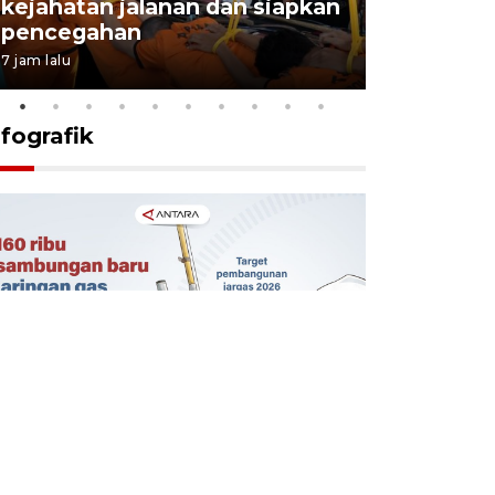
kejahatan jalanan dan siapkan
Jabar jag
pencegahan
tengah d
7 jam lalu
5 Agustus 202
nfografik