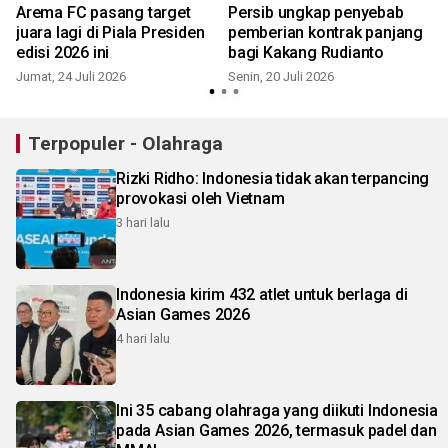
Arema FC pasang target
Persib ungkap penyebab
juara lagi di Piala Presiden
pemberian kontrak panjang
edisi 2026 ini
bagi Kakang Rudianto
Jumat, 24 Juli 2026
Senin, 20 Juli 2026
S
Terpopuler - Olahraga
Rizki Ridho: Indonesia tidak akan terpancing
provokasi oleh Vietnam
3 hari lalu
Indonesia kirim 432 atlet untuk berlaga di
Asian Games 2026
4 hari lalu
Ini 35 cabang olahraga yang diikuti Indonesia
pada Asian Games 2026, termasuk padel dan