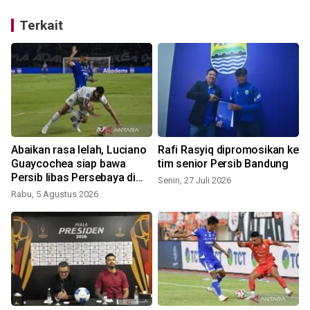
Terkait
Abaikan rasa lelah, Luciano
Rafi Rasyiq dipromosikan ke
Guaycochea siap bawa
tim senior Persib Bandung
Persib libas Persebaya di
Senin, 27 Juli 2026
S
final Piala Presiden!
Rabu, 5 Agustus 2026