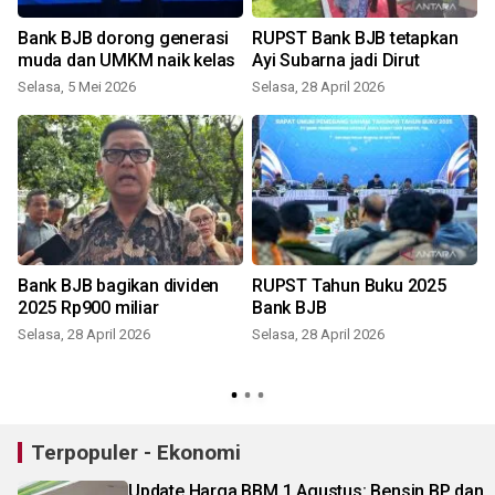
g
Bank BJB dorong generasi
RUPST Bank BJB tetapkan
muda dan UMKM naik kelas
Ayi Subarna jadi Dirut
Selasa, 5 Mei 2026
Selasa, 28 April 2026
S
Bank BJB bagikan dividen
RUPST Tahun Buku 2025
2025 Rp900 miliar
Bank BJB
Selasa, 28 April 2026
Selasa, 28 April 2026
J
Terpopuler - Ekonomi
Update Harga BBM 1 Agustus: Bensin BP dan