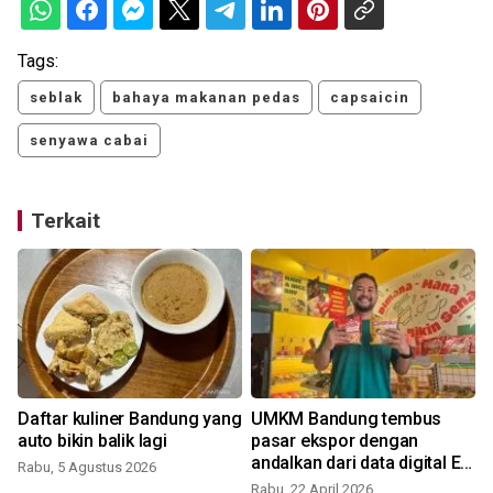
Tags:
seblak
bahaya makanan pedas
capsaicin
senyawa cabai
Terkait
Daftar kuliner Bandung yang
UMKM Bandung tembus
auto bikin balik lagi
pasar ekspor dengan
andalkan dari data digital E-
Rabu, 5 Agustus 2026
Commerce
Rabu, 22 April 2026
J