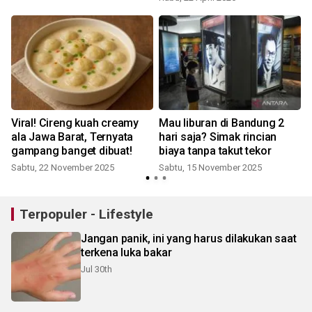
s
Viral! Cireng kuah creamy
Mau liburan di Bandung 2
ala Jawa Barat, Ternyata
hari saja? Simak rincian
gampang banget dibuat!
biaya tanpa takut tekor
S
Sabtu, 22 November 2025
Sabtu, 15 November 2025
Terpopuler - Lifestyle
Jangan panik, ini yang harus dilakukan saat
terkena luka bakar
Jul 30th