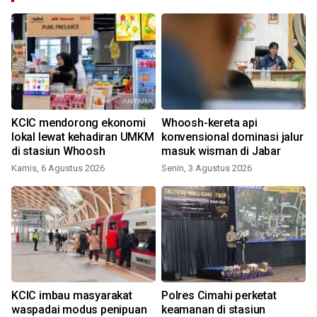
KCIC mendorong ekonomi
Whoosh-kereta api
lokal lewat kehadiran UMKM
konvensional dominasi jalur
di stasiun Whoosh
masuk wisman di Jabar
Kamis, 6 Agustus 2026
Senin, 3 Agustus 2026
R
KCIC imbau masyarakat
Polres Cimahi perketat
waspadai modus penipuan
keamanan di stasiun