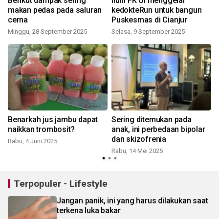
Berikut dampak sering
Iluni FK UI menggelar
makan pedas pada saluran
kedokteRun untuk bangun
cerna
Puskesmas di Cianjur
Minggu, 28 September 2025
Selasa, 9 September 2025
Benarkah jus jambu dapat
Sering ditemukan pada
naikkan trombosit?
anak, ini perbedaan bipolar
dan skizofrenia
I
Rabu, 4 Juni 2025
Rabu, 14 Mei 2025
S
Terpopuler - Lifestyle
Jangan panik, ini yang harus dilakukan saat
terkena luka bakar