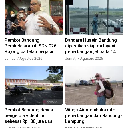
Pemkot Bandung:
Bandara Husein Bandung
Pembelajaran di SDN 026
dipastikan siap melayani
Bojongloa tetap berjalan
penerbangan jet pada 14
meski terdampak sengketa
Agustus
Jumat, 7 Agustus 2026
Jumat, 7 Agustus 2026
lahan
Pemkot Bandung denda
Wings Air membuka rute
pengelola videotron
penerbangan dari Bandung-
sebesar Rp100 juta usai
Lampung
tebang pohon Jalan Riau