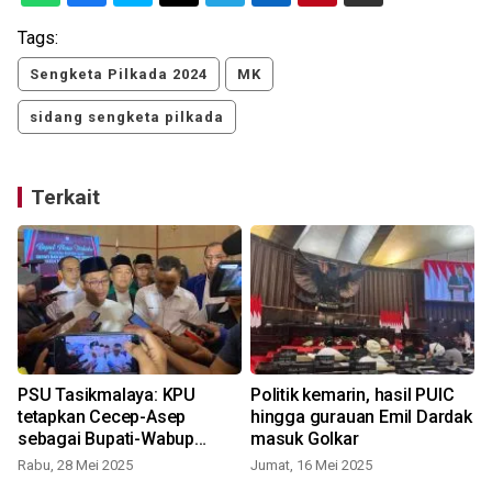
Tags:
Sengketa Pilkada 2024
MK
sidang sengketa pilkada
Terkait
PSU Tasikmalaya: KPU
Politik kemarin, hasil PUIC
tetapkan Cecep-Asep
hingga gurauan Emil Dardak
sebagai Bupati-Wabup
masuk Golkar
terpilih
Rabu, 28 Mei 2025
Jumat, 16 Mei 2025
S