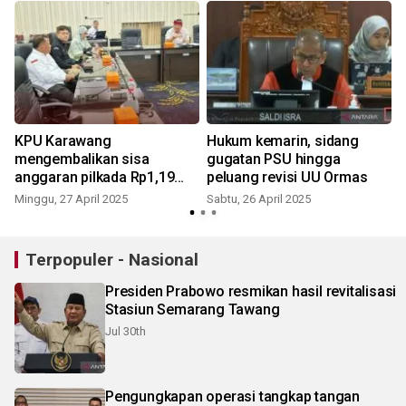
KPU Karawang
Hukum kemarin, sidang
mengembalikan sisa
gugatan PSU hingga
anggaran pilkada Rp1,19
peluang revisi UU Ormas
i
miliar
Minggu, 27 April 2025
Sabtu, 26 April 2025
J
Terpopuler - Nasional
Presiden Prabowo resmikan hasil revitalisasi
Stasiun Semarang Tawang
Jul 30th
Pengungkapan operasi tangkap tangan