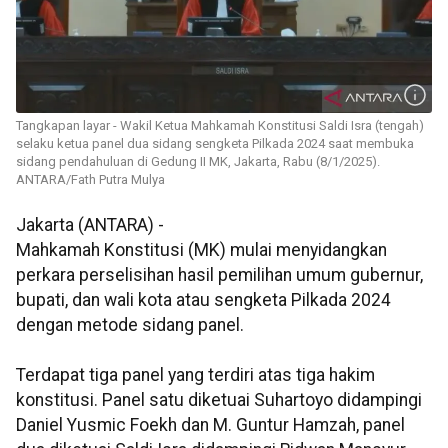
Tangkapan layar - Wakil Ketua Mahkamah Konstitusi Saldi Isra (tengah)
selaku ketua panel dua sidang sengketa Pilkada 2024 saat membuka
sidang pendahuluan di Gedung II MK, Jakarta, Rabu (8/1/2025).
ANTARA/Fath Putra Mulya
Jakarta (ANTARA) -
Mahkamah Konstitusi (MK) mulai menyidangkan
perkara perselisihan hasil pemilihan umum gubernur,
bupati, dan wali kota atau sengketa Pilkada 2024
dengan metode sidang panel.
Terdapat tiga panel yang terdiri atas tiga hakim
konstitusi. Panel satu diketuai Suhartoyo didampingi
Daniel Yusmic Foekh dan M. Guntur Hamzah, panel