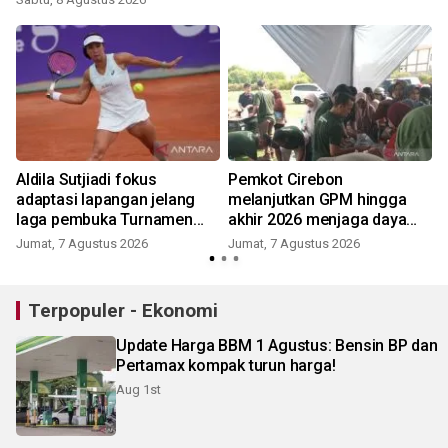
Aldila Sutjiadi fokus
Pemkot Cirebon
adaptasi lapangan jelang
melanjutkan GPM hingga
laga pembuka Turnamen
akhir 2026 menjaga daya
WTA 1000
beli warga
Jumat, 7 Agustus 2026
Jumat, 7 Agustus 2026
Terpopuler - Ekonomi
Update Harga BBM 1 Agustus: Bensin BP dan
Pertamax kompak turun harga!
Aug 1st