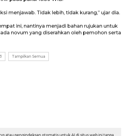
si menjawab. Tidak lebih, tidak kurang,” ujar dia.
mpat ini, nantinya menjadi bahan rujukan untuk
pada novum yang diserahkan oleh pemohon serta
3
Tampilkan Semua
g atau pengindeksan otomatis untuk AI di situs web ini tanpa