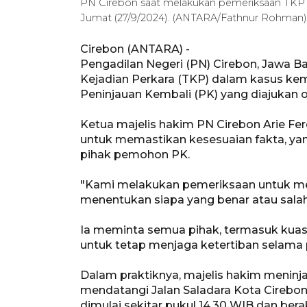
PN Cirebon saat melakukan pemeriksaan TKP k
Jumat (27/9/2024). (ANTARA/Fathnur Rohman)
Cirebon (ANTARA) -
Pengadilan Negeri (PN) Cirebon, Jawa B
Kejadian Perkara (TKP) dalam kasus kema
Peninjauan Kembali (PK) yang diajukan 
Ketua majelis hakim PN Cirebon Arie Fe
untuk memastikan kesesuaian fakta, yan
pihak pemohon PK.
"Kami melakukan pemeriksaan untuk mem
menentukan siapa yang benar atau salah,
Ia meminta semua pihak, termasuk kua
untuk tetap menjaga ketertiban selama
Dalam praktiknya, majelis hakim meninj
mendatangi Jalan Saladara Kota Cirebon 
dimulai sekitar pukul 14.30 WIB dan bera