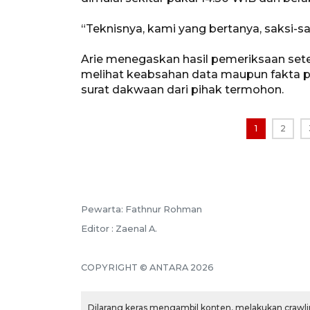
“Teknisnya, kami yang bertanya, saksi-sak
Arie menegaskan hasil pemeriksaan sete
melihat keabsahan data maupun fakta 
surat dakwaan dari pihak termohon.
1
2
Pewarta: Fathnur Rohman
Editor : Zaenal A.
COPYRIGHT © ANTARA 2026
Dilarang keras mengambil konten, melakukan crawlin