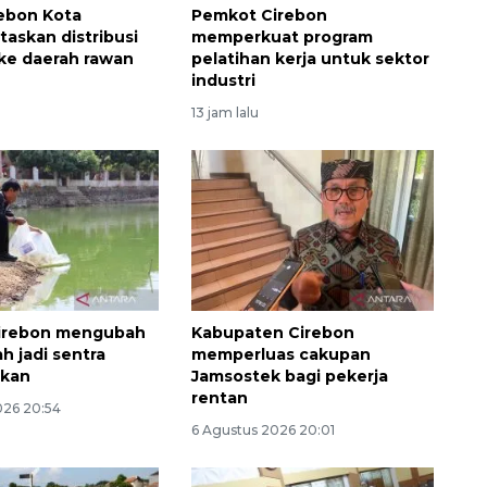
rebon Kota
Pemkot Cirebon
taskan distribusi
memperkuat program
 ke daerah rawan
pelatihan kerja untuk sektor
industri
13 jam lalu
irebon mengubah
Kabupaten Cirebon
h jadi sentra
memperluas cakupan
ikan
Jamsostek bagi pekerja
rentan
026 20:54
6 Agustus 2026 20:01