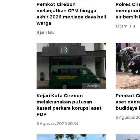
Pemkot Cirebon
Polres Ci
melanjutkan GPM hingga
mempriori
akhir 2026 menjaga daya beli
air bersih
warga
13 jam lalu
11 jam lalu
Kejari Kota Cirebon
Pemkot C
melaksanakan putusan
aset daera
kasasi perkara korupsi aset
budidaya 
PDP
6 Agustus 2
6 Agustus 2026 20:54