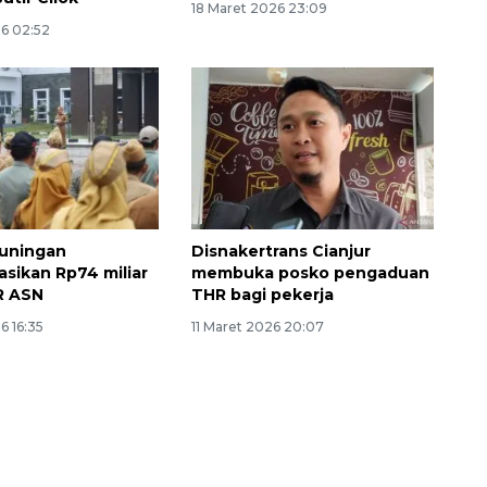
18 Maret 2026 23:09
26 02:52
uningan
Disnakertrans Cianjur
sikan Rp74 miliar
membuka posko pengaduan
Memberantas kejahatan
R ASN
THR bagi pekerja
jalanan Jakarta
6 16:35
11 Maret 2026 20:07
2026-08-05 18:00:00