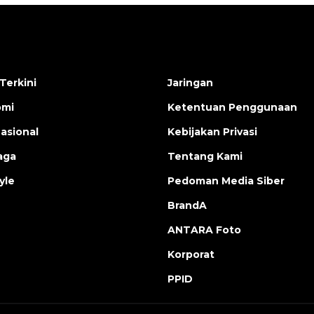
Terkini
Jaringan
omi
Ketentuan Penggunaan
nasional
Kebijakan Privasi
aga
Tentang Kami
yle
Pedoman Media Siber
BrandA
ANTARA Foto
Korporat
PPID