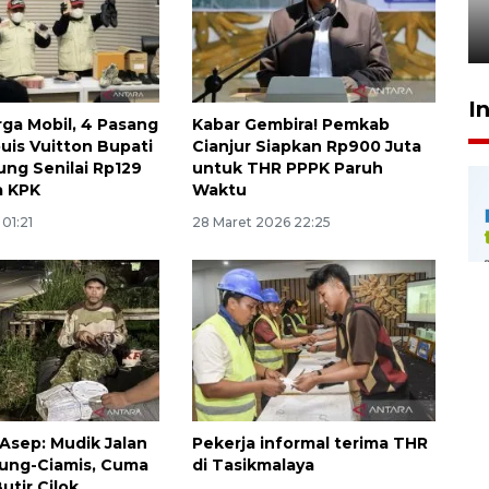
penegak hukum
29 Juli 2026 00:31
I
rga Mobil, 4 Pasang
Kabar Gembira! Pemkab
uis Vuitton Bupati
Cianjur Siapkan Rp900 Juta
ng Senilai Rp129
untuk THR PPPK Paruh
a KPK
Waktu
 01:21
28 Maret 2026 22:25
 Asep: Mudik Jalan
Pekerja informal terima THR
ung-Ciamis, Cuma
di Tasikmalaya
utir Cilok