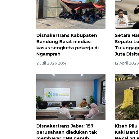
Disnakertrans Kabupaten
Setara Ha
Bandung Barat mediasi
Sepatu Lo
kasus sengketa pekerja di
Tulungagu
Ngamprah
Juta Disit
2 Juli 2026 20:41
12 April 2026
Disnakertrans Jabar: 157
Kisah Pilu
perusahaan diadukan tak
Kaki Band
membayar THR penuh
Bekal 50 B