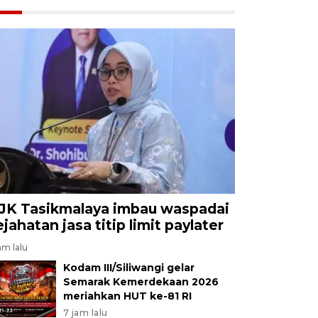
JK Tasikmalaya imbau waspadai
ejahatan jasa titip limit paylater
am lalu
Kodam III/Siliwangi gelar
Semarak Kemerdekaan 2026
meriahkan HUT ke-81 RI
7 jam lalu