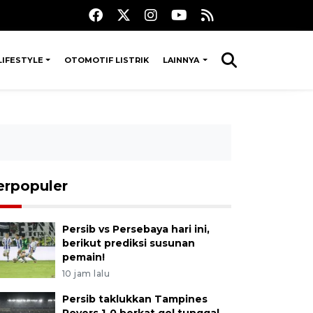
LIFESTYLE
OTOMOTIF LISTRIK
LAINNYA
erpopuler
Persib vs Persebaya hari ini,
berikut prediksi susunan
pemain!
10 jam lalu
Persib taklukkan Tampines