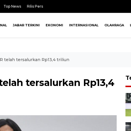
Top News
Rilis Pers
ONAL
JABAR TERKINI
EKONOMI
INTERNASIONAL
OLAHRAGA
telah tersalurkan Rp13,4 triliun
T
elah tersalurkan Rp13,4