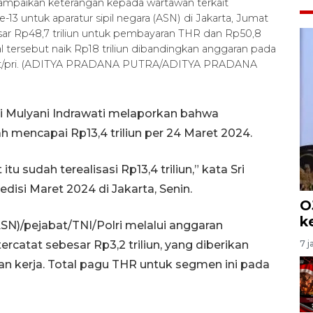
ampaikan keterangan kepada wartawan terkait
-13 untuk aparatur sipil negara (ASN) di Jakarta, Jumat
ar Rp48,7 triliun untuk pembayaran THR dan Rp50,8
tal tersebut naik Rp18 triliun dibandingkan anggaran pada
Spt/pri. (ADITYA PRADANA PUTRA/ADITYA PRADANA
i Mulyani Indrawati melaporkan bahwa
ah mencapai Rp13,4 triliun per 24 Maret 2024.
sudah terealisasi Rp13,4 triliun,” kata Sri
disi Maret 2024 di Jakarta, Senin.
O
k
ASN)/pejabat/TNI/Polri melalui anggaran
rcatat sebesar Rp3,2 triliun, yang diberikan
7 j
an kerja. Total pagu THR untuk segmen ini pada