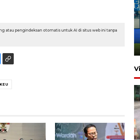
Penutupan latihan bela negara
g atau pengindeksan otomatis untuk AI di situs web ini tanpa
dan manajerial SPPI di
Balikpapan
31 Juli 2026 18:01
V
KEU
Pigai: Penangkapan begal
tetap kewenangan aparat