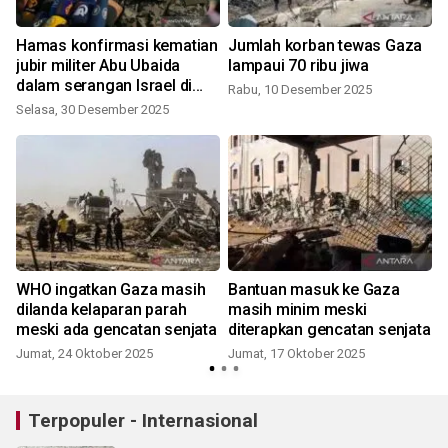
Hamas konfirmasi kematian
Jumlah korban tewas Gaza
jubir militer Abu Ubaida
lampaui 70 ribu jiwa
dalam serangan Israel di
Rabu, 10 Desember 2025
Gaza
Selasa, 30 Desember 2025
WHO ingatkan Gaza masih
Bantuan masuk ke Gaza
dilanda kelaparan parah
masih minim meski
meski ada gencatan senjata
diterapkan gencatan senjata
Jumat, 24 Oktober 2025
Jumat, 17 Oktober 2025
Terpopuler - Internasional