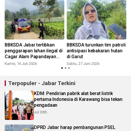
t
BBKSDA Jabar tertibkan
BBKSDA turunkan tim patroli
penggarapan lahan ilegal di
antisipasi kebakaran hutan
Cagar Alam Papandayan
di Garut
Garut
Kamis, 16 Juli 2026
Sabtu, 27 Juni 2026
Terpopuler - Jabar Terkini
KDM: Pendirian pabrik alat berat listrik
pertama Indonesia di Karawang bisa tekan
pengadaan
Jul 30th
DPRD Jabar harap pembangunan PSEL