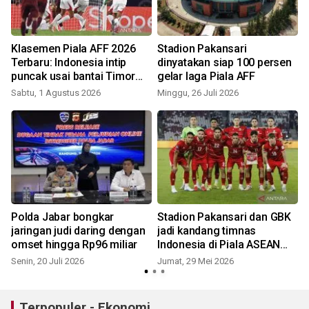
Klasemen Piala AFF 2026
Stadion Pakansari
Terbaru: Indonesia intip
dinyatakan siap 100 persen
puncak usai bantai Timor
gelar laga Piala AFF
Leste
Sabtu, 1 Agustus 2026
Minggu, 26 Juli 2026
Polda Jabar bongkar
Stadion Pakansari dan GBK
jaringan judi daring dengan
jadi kandang timnas
omset hingga Rp96 miliar
Indonesia di Piala ASEAN
2026
Senin, 20 Juli 2026
Jumat, 29 Mei 2026
R
Terpopuler - Ekonomi