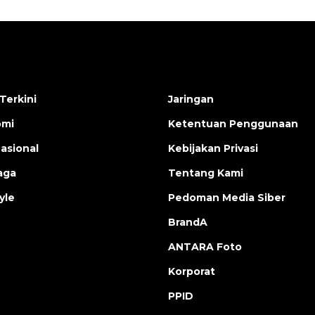
Terkini
Jaringan
omi
Ketentuan Penggunaan
nasional
Kebijakan Privasi
aga
Tentang Kami
yle
Pedoman Media Siber
BrandA
ANTARA Foto
Korporat
PPID