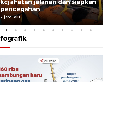
kejahatan jalanan dan siapkan
Jabar jag
pencegahan
tengah d
2 jam lalu
5 Agustus 202
nfografik