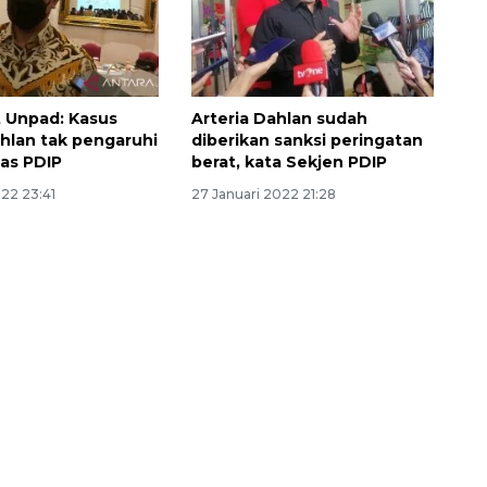
 Unpad: Kasus
Arteria Dahlan sudah
ahlan tak pengaruhi
diberikan sanksi peringatan
tas PDIP
berat, kata Sekjen PDIP
022 23:41
27 Januari 2022 21:28
Ekonomi triwulan II-2026
tumbuh 5,29 persen
2026-08-06 18:45:00