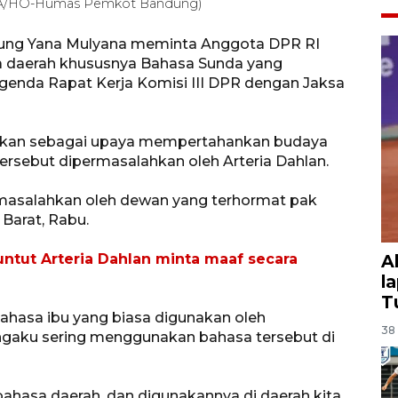
ARA/HO-Humas Pemkot Bandung)
dung Yana Mulyana meminta Anggota DPR RI
a daerah khususnya Bahasa Sunda yang
 agenda Rapat Kerja Komisi III DPR dengan Jaksa
nakan sebagai upaya mempertahankan budaya
ersebut dipermasalahkan oleh Arteria Dahlan.
permasalahkan oleh dewan yang terhormat pak
 Barat, Rabu.
tut Arteria Dahlan minta maaf secara
A
l
T
hasa ibu yang biasa digunakan oleh
38 
ngaku sering menggunakan bahasa tersebut di
bahasa daerah, dan digunakannya di daerah kita.