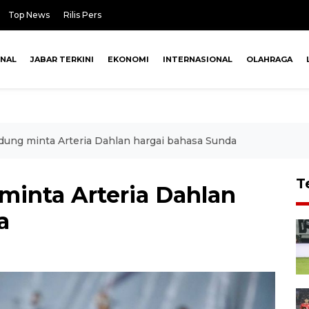
Top News
Rilis Pers
ONAL
JABAR TERKINI
EKONOMI
INTERNASIONAL
OLAHRAGA
dung minta Arteria Dahlan hargai bahasa Sunda
T
minta Arteria Dahlan
a