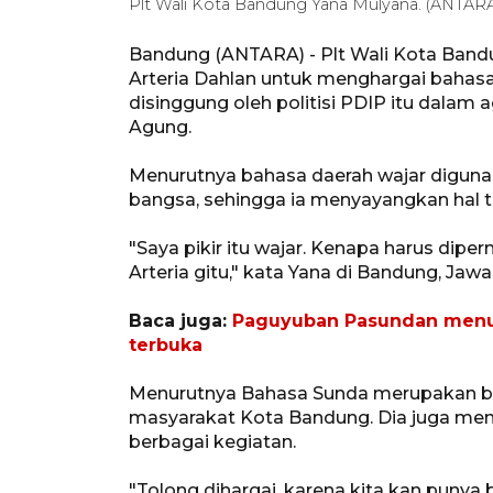
Plt Wali Kota Bandung Yana Mulyana. (ANT
Bandung (ANTARA) - Plt Wali Kota Ban
Arteria Dahlan untuk menghargai bahas
disinggung oleh politisi PDIP itu dalam
Agung.
Menurutnya bahasa daerah wajar digu
bangsa, sehingga ia menyayangkan hal t
"Saya pikir itu wajar. Kenapa harus di
Arteria gitu," kata Yana di Bandung, Jawa
Baca juga:
Paguyuban Pasundan menun
terbuka
Menurutnya Bahasa Sunda merupakan ba
masyarakat Kota Bandung. Dia juga me
berbagai kegiatan.
"Tolong dihargai, karena kita kan punya 