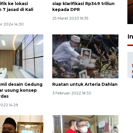
amankan tiket semifinal Piala
ifik ke lokasi
siap klarifikasi Rp349 triliun
Presiden
7 jasad di Kali
kepada DPR
29 Juli 2026 01:36
25 Maret 2023 16:35
r 2024 14:30
I
mil desain Gedung
Ruatan untuk Arteria Dahlan
bar usung konsep
3 Februari 2022 18:32
rdas
2022 14:29