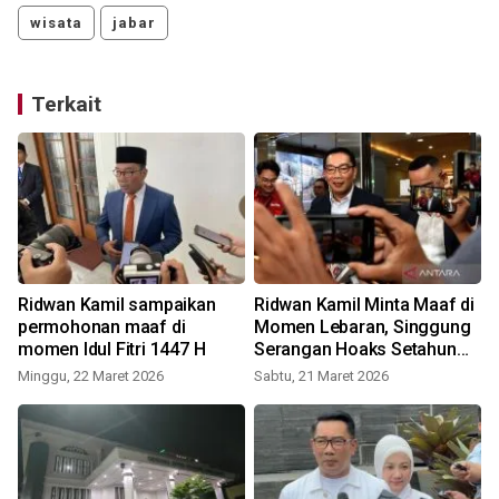
wisata
jabar
Terkait
Ridwan Kamil sampaikan
Ridwan Kamil Minta Maaf di
permohonan maaf di
Momen Lebaran, Singgung
momen Idul Fitri 1447 H
Serangan Hoaks Setahun
Terakhir
Minggu, 22 Maret 2026
Sabtu, 21 Maret 2026
S