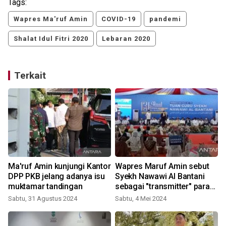
Tags:
Wapres Ma'ruf Amin
COVID-19
pandemi
Shalat Idul Fitri 2020
Lebaran 2020
Terkait
Ma'ruf Amin kunjungi Kantor
Wapres Maruf Amin sebut
W
s
DPP PKB jelang adanya isu
Syekh Nawawi Al Bantani
muktamar tandingan
sebagai "transmitter" para
ulama
Sabtu, 31 Agustus 2024
Sabtu, 4 Mei 2024