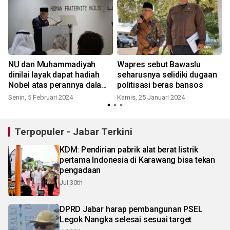
N
NU dan Muhammadiyah
Wapres sebut Bawaslu
dinilai layak dapat hadiah
seharusnya selidiki dugaan
Nobel atas perannya dalam
politisasi beras bansos
toleransi
Senin, 5 Februari 2024
Kamis, 25 Januari 2024
S
Terpopuler - Jabar Terkini
KDM: Pendirian pabrik alat berat listrik
pertama Indonesia di Karawang bisa tekan
pengadaan
Jul 30th
DPRD Jabar harap pembangunan PSEL
Legok Nangka selesai sesuai target