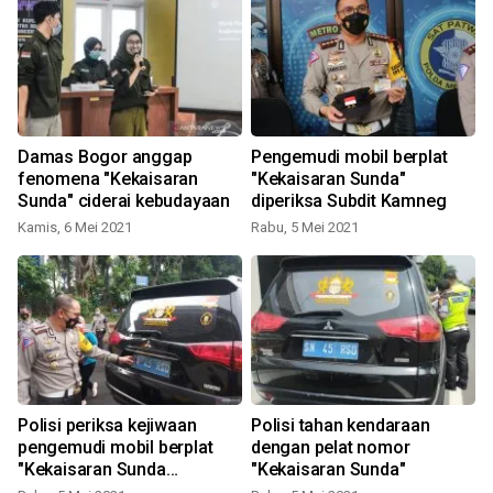
Damas Bogor anggap
Pengemudi mobil berplat
fenomena "Kekaisaran
"Kekaisaran Sunda"
Sunda" ciderai kebudayaan
diperiksa Subdit Kamneg
Kamis, 6 Mei 2021
Rabu, 5 Mei 2021
S
Polisi periksa kejiwaan
Polisi tahan kendaraan
pengemudi mobil berplat
dengan pelat nomor
"Kekaisaran Sunda
"Kekaisaran Sunda"
Nusantara"