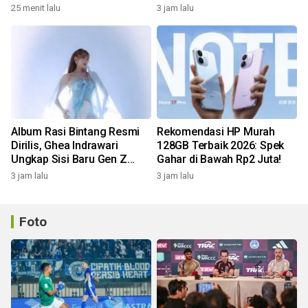
Pemprov
Google & Amazon!
25 menit lalu
3 jam lalu
Album Rasi Bintang Resmi
Rekomendasi HP Murah
Dirilis, Ghea Indrawari
128GB Terbaik 2026: Spek
Ungkap Sisi Baru Gen Z
Gahar di Bawah Rp2 Juta!
Lewat 9 Lagu!
3 jam lalu
3 jam lalu
Foto