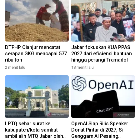
DTPHP Cianjur mencatat
Jabar fokuskan KUA PPAS
serapan GKG mencapai 577
2027 dari efisiensi bantuan
ribu ton
hingga perangi Tramadol
2 menit lalu
18 menit lalu
LPTQ sebar surat ke
OpenAI Siap Rilis Speaker
kabupaten/kota sambut
Donat Pintar di 2027, Si
ambil alih MTQ Jabar oleh
Genggam AI Pesaing