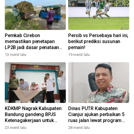
Pemkab Cirebon
Persib vs Persebaya hari ini,
memastikan penetapan
berikut prediksi susunan
LP2B jadi dasar penataan
pemain!
investasi
13 menit lalu
19 menit lalu
KDKMP Nagrak Kabupaten
Dinas PUTR Kabupaten
Bandung gandeng BPJS
Cianjur ajukan perbaikan 5
Ketenagakerjaan untuk
ruas jalan lewat program
lindungi 3.005 anggota
IJD
23 menit lalu
28 menit lalu