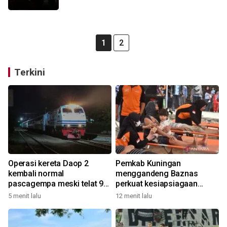
1
2
Terkini
Operasi kereta Daop 2
Pemkab Kuningan
kembali normal
menggandeng Baznas
pascagempa meski telat 9-
perkuat kesiapsiagaan
60 menit
bencana
5 menit lalu
12 menit lalu