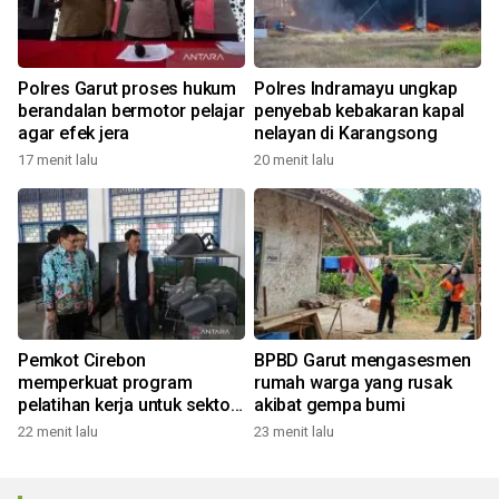
Polres Garut proses hukum
Polres Indramayu ungkap
berandalan bermotor pelajar
penyebab kebakaran kapal
agar efek jera
nelayan di Karangsong
17 menit lalu
20 menit lalu
Pemkot Cirebon
BPBD Garut mengasesmen
memperkuat program
rumah warga yang rusak
pelatihan kerja untuk sektor
akibat gempa bumi
industri
22 menit lalu
23 menit lalu