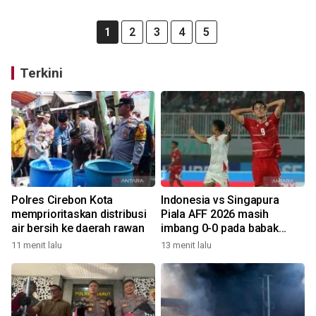
1
2
3
4
5
Terkini
Polres Cirebon Kota
Indonesia vs Singapura
memprioritaskan distribusi
Piala AFF 2026 masih
air bersih ke daerah rawan
imbang 0-0 pada babak
pertama
11 menit lalu
13 menit lalu