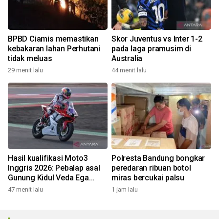
BPBD Ciamis memastikan
Skor Juventus vs Inter 1-2
kebakaran lahan Perhutani
pada laga pramusim di
tidak meluas
Australia
29 menit lalu
44 menit lalu
Hasil kualifikasi Moto3
Polresta Bandung bongkar
Inggris 2026: Pebalap asal
peredaran ribuan botol
Gunung Kidul Veda Ega
miras bercukai palsu
Pratama start ke-16
47 menit lalu
1 jam lalu