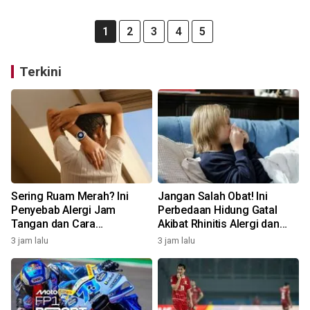
1
2
3
4
5
Terkini
Sering Ruam Merah? Ini
Jangan Salah Obat! Ini
Penyebab Alergi Jam
Perbedaan Hidung Gatal
Tangan dan Cara
Akibat Rhinitis Alergi dan
Mengatasinya
Pilek Infeksi
3 jam lalu
3 jam lalu