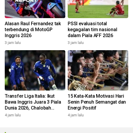
Alasan Raul Fernandez tak
PSSI evaluasi total
terbendung di MotoGP
kegagalan tim nasional
Inggris 2026
dalam Piala AFF 2026
3 jam lalu
3 jam lalu
Transfer Liga Italia: Ikut
15 Kata-Kata Motivasi Hari
Bawa Inggris Juara 3 Piala
Senin Penuh Semangat dan
Dunia 2026, Chalobah
Energi Positif
Resmi Gabung Como 1907
4 jam lalu
4 jam lalu