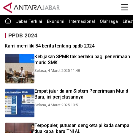
Jabar Terkini
Ekonomi
Internasional
Olahraga
Lifes
PPDB 2024
Kami memiliki 84 berita tentang ppdb 2024.
Kebijakan SPMB tak berlaku bagi penerimaan
murid SMK
Selasa, 4 Maret 2025 11:48
Empat jalur dalam Sistem Penerimaan Murid
Baru, ini penjelasannya
Selasa, 4 Maret 2025 10:51
Terpopuler, putusan sengketa pilkada sampai
dua kapal baru TNI AL