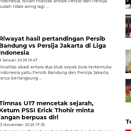
Indonesia, istilah rivalitas antara Persib dan Persija
sudah tidak asing lagi. ...
Riwayat hasil pertandingan Persib
Bandung vs Persija Jakarta di Liga
Indonesia
8 Januari 2026 19:47
Rivalitas abadi antara dua klub sepak bola terkemuka
Indonesia yaitu Persib Bandung dan Persija Jakarta,
terus berlangsung ...
Timnas U17 mencetak sejarah,
Ketum PSSI Erick Thohir minta
jangan berpuas diri
T
13 November 2025 17:35