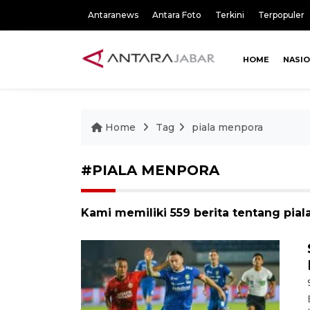
Antaranews
Antara Foto
Terkini
Terpopuler
HOME
NASI
Home
Tag
piala menpora
#PIALA MENPORA
Kami memiliki 559 berita tentang pia