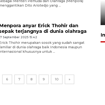
sebagai Menteri Pemuda dan Olahraga (Menpora)
Pigai: Penangkapan begal
menggantikan Dito Ariotedjo yang ...
tetap kewenangan aparat
penegak hukum
29 Juli 2026 00:31
Menpora anyar Erick Thohir dan
sepak terjangnya di dunia olahraga
I
17 September 2025 15:42
Erick Thohir merupakan sosok yang sudah sangat
familiar di dunia olahraga baik Indonesia maupun
internasional khususnya untuk ...
6
7
8
9
10
»