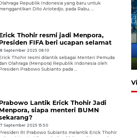
Olahraga Republik Indonesia yang baru untuk
menggantikan Dito Ariotedjo, pada Rabu, ...
Erick Thohir resmi jadi Menpora,
Penutupan latihan bela negara
Presiden FIFA beri ucapan selamat
dan manajerial SPPI di
18 September 2025 08:10
Balikpapan
Erick Thohir resmi dilantik sebagai Menteri Pemuda
31 Juli 2026 18:01
dan Olahraga (Menpora) Republik Indonesia oleh
Presiden Prabowo Subianto pada ...
V
Prabowo Lantik Erick Thohir Jadi
Menpora, siapa menteri BUMN
sekarang?
17 September 2025 15:50
Presiden RI Prabowo Subianto melantik Erick Thohir