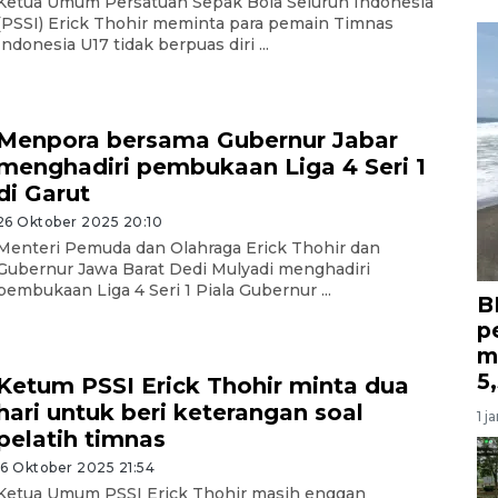
Ketua Umum Persatuan Sepak Bola Seluruh Indonesia
(PSSI) Erick Thohir meminta para pemain Timnas
Indonesia U17 tidak berpuas diri ...
Menpora bersama Gubernur Jabar
menghadiri pembukaan Liga 4 Seri 1
di Garut
26 Oktober 2025 20:10
Menteri Pemuda dan Olahraga Erick Thohir dan
Gubernur Jawa Barat Dedi Mulyadi menghadiri
pembukaan Liga 4 Seri 1 Piala Gubernur ...
B
p
m
5
Ketum PSSI Erick Thohir minta dua
hari untuk beri keterangan soal
1 j
pelatih timnas
16 Oktober 2025 21:54
Ketua Umum PSSI Erick Thohir masih enggan