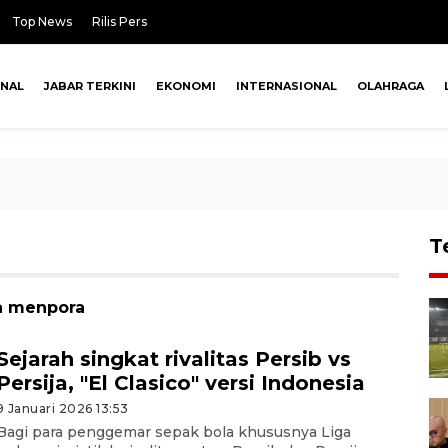
Top News
Rilis Pers
ONAL
JABAR TERKINI
EKONOMI
INTERNASIONAL
OLAHRAGA
T
la menpora
Sejarah singkat rivalitas Persib vs
Persija, "El Clasico" versi Indonesia
9 Januari 2026 13:53
Bagi para penggemar sepak bola khususnya Liga