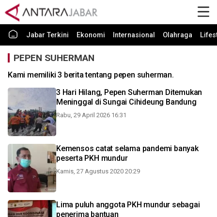
Jabar Terkini
Ekonomi
Internasional
Olahraga
Lifes
PEPEN SUHERMAN
Kami memiliki 3 berita tentang pepen suherman.
3 Hari Hilang, Pepen Suherman Ditemukan
Meninggal di Sungai Cihideung Bandung
Rabu, 29 April 2026 16:31
Kemensos catat selama pandemi banyak
peserta PKH mundur
Kamis, 27 Agustus 2020 20:29
Lima puluh anggota PKH mundur sebagai
penerima bantuan