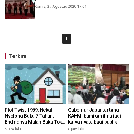
Kamis, 27 Agustus 2020 17:01
1
Terkini
Plot Twist 1959: Nekat
Gubernur Jabar tantang
Nyolong Buku 7 Tahun,
KAHMI bumikan ilmu jadi
Endingnya Malah Buka Toko
karya nyata bagi publik
Saingan!
5 jam lalu
6 jam lalu