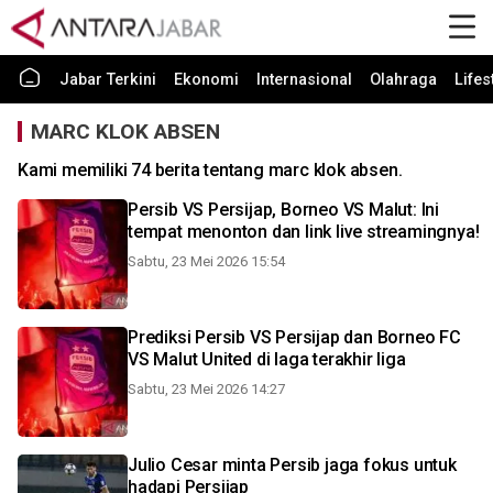
Jabar Terkini
Ekonomi
Internasional
Olahraga
Lifes
MARC KLOK ABSEN
Kami memiliki 74 berita tentang marc klok absen.
Persib VS Persijap, Borneo VS Malut: Ini
tempat menonton dan link live streamingnya!
Sabtu, 23 Mei 2026 15:54
Prediksi Persib VS Persijap dan Borneo FC
VS Malut United di laga terakhir liga
Sabtu, 23 Mei 2026 14:27
Julio Cesar minta Persib jaga fokus untuk
hadapi Persijap