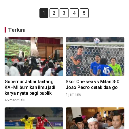
1
2
3
4
5
Terkini
Gubernur Jabar tantang
Skor Chelsea vs Milan 3-0:
KAHMI bumikan ilmu jadi
Joao Pedro cetak dua gol
karya nyata bagi publik
1 jam lalu
46 menit lalu