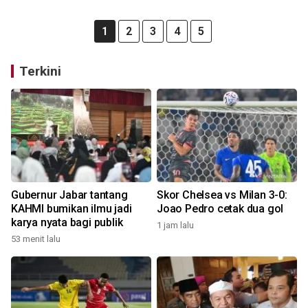
1
2
3
4
5
Terkini
Gubernur Jabar tantang
Skor Chelsea vs Milan 3-0:
KAHMI bumikan ilmu jadi
Joao Pedro cetak dua gol
karya nyata bagi publik
1 jam lalu
53 menit lalu