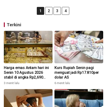
1
2
3
4
Terkini
Harga emas Antam hari ini
Kurs Rupiah Senin pagi
Senin 10 Agustus 2026
menguat jadi Rp17.810per
stabil di angka Rp2,690
dolar AS
juta/gr
3 menit lalu
6 menit lalu