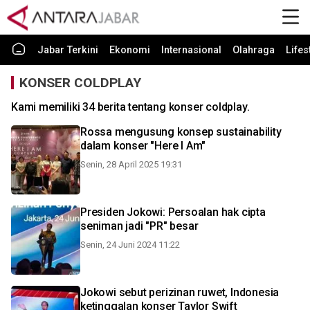
Jabar Terkini
Ekonomi
Internasional
Olahraga
Lifes
KONSER COLDPLAY
Kami memiliki 34 berita tentang konser coldplay.
Rossa mengusung konsep sustainability
dalam konser "Here I Am"
Senin, 28 April 2025 19:31
Presiden Jokowi: Persoalan hak cipta
seniman jadi "PR" besar
Senin, 24 Juni 2024 11:22
Jokowi sebut perizinan ruwet, Indonesia
ketinggalan konser Taylor Swift