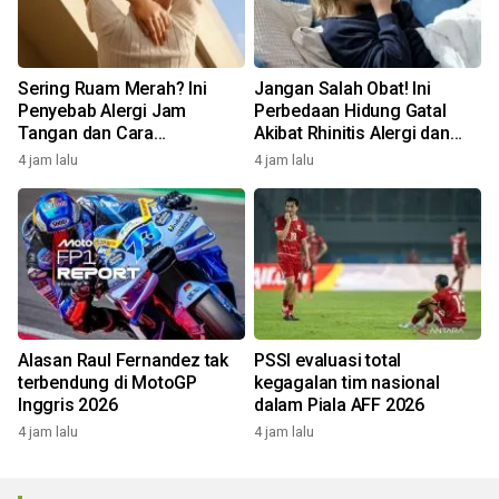
Sering Ruam Merah? Ini
Jangan Salah Obat! Ini
Penyebab Alergi Jam
Perbedaan Hidung Gatal
Tangan dan Cara
Akibat Rhinitis Alergi dan
Mengatasinya
Pilek Infeksi
4 jam lalu
4 jam lalu
Alasan Raul Fernandez tak
PSSI evaluasi total
terbendung di MotoGP
kegagalan tim nasional
Inggris 2026
dalam Piala AFF 2026
4 jam lalu
4 jam lalu