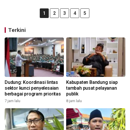
1
2
3
4
5
Terkini
Dudung: Koordinasi lintas
Kabupaten Bandung siap
sektor kunci penyelesaian
tambah pusat pelayanan
berbagai program prioritas
publik
7 jam lalu
8 jam lalu