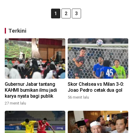
1
2
3
Terkini
Gubernur Jabar tantang
Skor Chelsea vs Milan 3-0:
KAHMI bumikan ilmu jadi
Joao Pedro cetak dua gol
karya nyata bagi publik
56 menit lalu
27 menit lalu