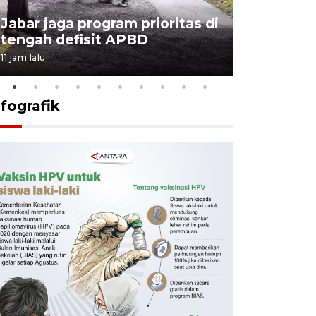
KSP past
Jabar jaga program prioritas di
Sekolah 
tengah defisit APBD
dimulai
11 jam lalu
11 jam lalu
nfografik