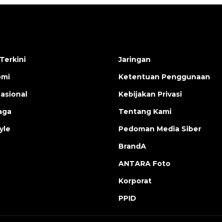
Terkini
Jaringan
omi
Ketentuan Penggunaan
nasional
Kebijakan Privasi
aga
Tentang Kami
yle
Pedoman Media Siber
BrandA
ANTARA Foto
Korporat
PPID