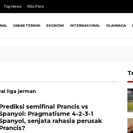
Top News
Rilis Pers
ONAL
JABAR TERKINI
EKONOMI
INTERNASIONAL
OLAHRAGA
T
al liga jerman
Prediksi semifinal Prancis vs
Spanyol: Pragmatisme 4-2-3-1
Spanyol, senjata rahasia perusak
Prancis?