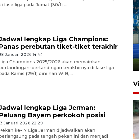
di fase liga pada Jumat (30/1) ...
Jadwal lengkap Liga Champions:
Penutupan latihan bela negara
Panas perebutan tiket-tiket terakhir
dan manajerial SPPI di
Balikpapan
28 Januari 2026 14:44
Liga Champions 2025/2026 akan memainkan
31 Juli 2026 18:01
pertandingan-pertandingan terakhirnya di fase liga
pada Kamis (29/1) dini hari WIB, ...
V
Jadwal lengkap Liga Jerman:
Peluang Bayern perkokoh posisi
13 Januari 2026 22:29
Pekan ke-17 Liga Jerman dijadwalkan akan
berlangsung pada tengah pekan ini dan menjadi