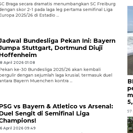
SC Braga secara dramatis menumbangkan SC Freiburg
dengan skor 2-1 pada laga leg pertama semifinal Liga
Europa 2025/26 di Estadio ...
Jadwal Bundesliga Pekan Ini: Bayern
Jumpa Stuttgart, Dortmund Diuji
Hoffenheim
18 April 2026 01:08
Pekan ke-30 Bundesliga 2025/26 akan kembali
bergulir dengan sejumlah laga krusial, termasuk duel
B
antara Bayern Muenchen kontra ...
p
m
5
PSG vs Bayern & Atletico vs Arsenal:
57 
Duel Sengit di Semifinal Liga
Champions!
16 April 2026 09:49