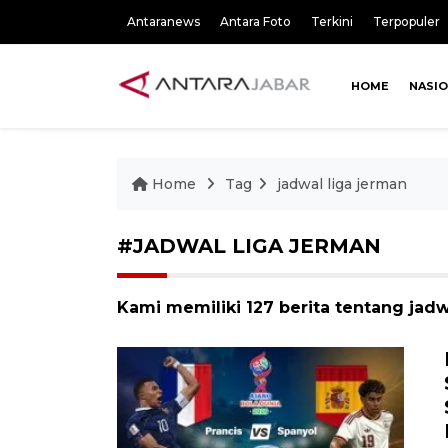
Antaranews
Antara Foto
Terkini
Terpopuler
HOME
NASI
Home
Tag
jadwal liga jerman
#JADWAL LIGA JERMAN
Kami memiliki 127 berita tentang jadw