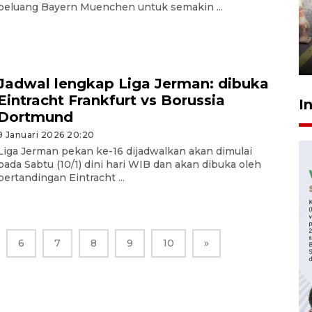
Pigai: Penangkapan begal
peluang Bayern Muenchen untuk semakin ...
tetap kewenangan aparat
penegak hukum
29 Juli 2026 00:31
Jadwal lengkap Liga Jerman: dibuka
Eintracht Frankfurt vs Borussia
I
Dortmund
9 Januari 2026 20:20
Liga Jerman pekan ke-16 dijadwalkan akan dimulai
pada Sabtu (10/1) dini hari WIB dan akan dibuka oleh
pertandingan Eintracht ...
6
7
8
9
10
»