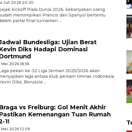
14 Juli 2026 20:20
Sejak kickoff Piala Dunia 2026, kebanyakan orang
sudah memimpikan Prancis dan Spanyol bertemu
dalam partai final turnamen ...
Jadwal Bundesliga: Ujian Berat
Kevin Diks Hadapi Dominasi
Dortmund
1 Mei 2026 18:56
Laga pekan ke-32 Liga Jerman 2025/2026 akan
menyajikan laga antara klub pemain timnas Indonesia
Kevin Diks, Borussia ...
Braga vs Freiburg: Gol Menit Akhir
Pastikan Kemenangan Tuan Rumah
2-1!
T
1 Mei 2026 12:09