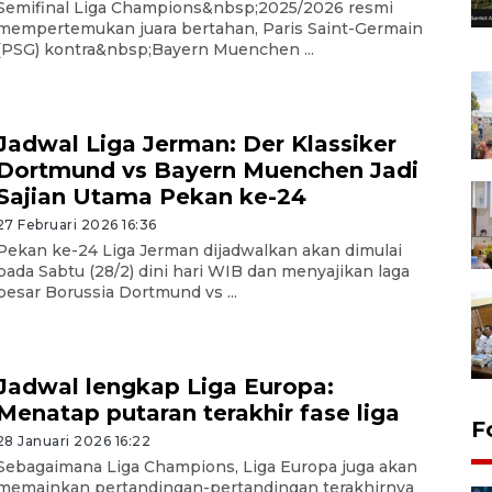
Semifinal Liga Champions&nbsp;2025/2026 resmi
mempertemukan juara bertahan, Paris Saint-Germain
(PSG) kontra&nbsp;Bayern Muenchen ...
Jadwal Liga Jerman: Der Klassiker
Dortmund vs Bayern Muenchen Jadi
Sajian Utama Pekan ke-24
27 Februari 2026 16:36
Pekan ke-24 Liga Jerman dijadwalkan akan dimulai
pada Sabtu (28/2) dini hari WIB dan menyajikan laga
besar Borussia Dortmund vs ...
Jadwal lengkap Liga Europa:
Menatap putaran terakhir fase liga
F
28 Januari 2026 16:22
Sebagaimana Liga Champions, Liga Europa juga akan
memainkan pertandingan-pertandingan terakhirnya