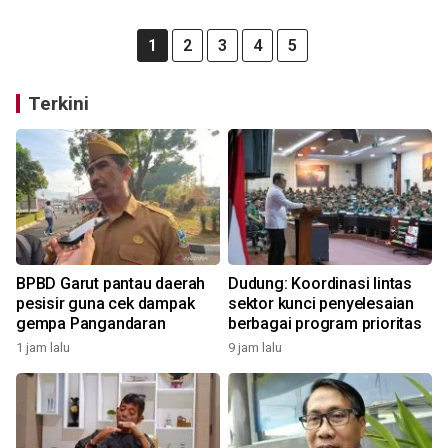
1
2
3
4
5
Terkini
BPBD Garut pantau daerah
Dudung: Koordinasi lintas
pesisir guna cek dampak
sektor kunci penyelesaian
gempa Pangandaran
berbagai program prioritas
1 jam lalu
9 jam lalu