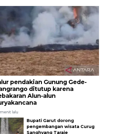
alur pendakian Gunung Gede-
angrango ditutup karena
ebakaran Alun-alun
uryakancana
menit lalu
Bupati Garut dorong
pengembangan wisata Curug
Sanghyang Taraje