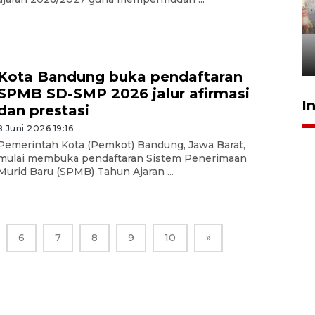
Pigai: Penangkapan begal
tetap kewenangan aparat
penegak hukum
29 Juli 2026 00:31
Kota Bandung buka pendaftaran
SPMB SD-SMP 2026 jalur afirmasi
I
dan prestasi
8 Juni 2026 19:16
Pemerintah Kota (Pemkot) Bandung, Jawa Barat,
mulai membuka pendaftaran Sistem Penerimaan
Murid Baru (SPMB) Tahun Ajaran ...
6
7
8
9
10
»