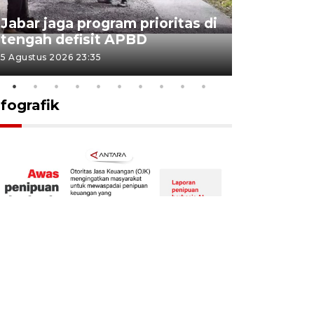
KSP past
Jabar jaga program prioritas di
Sekolah 
tengah defisit APBD
dimulai
5 Agustus 2026 23:35
5 Agustus 202
nfografik