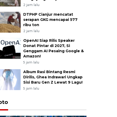
2 jam lalu
DTPHP Cianjur mencatat
serapan GKG mencapai 577
ribu ton
2 jam lalu
OpenAI Siap Rilis Speaker
Donat Pintar di 2027, Si
Genggam AI Pesaing Google &
Amazon!
5 jam lalu
Album Rasi Bintang Resmi
Dirilis, Ghea Indrawari Ungkap
Sisi Baru Gen Z Lewat 9 Lagu!
5 jam lalu
oto