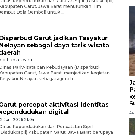
Dinas Kependudukan dan Catatan Sipil (Disdukcapil)
Kabupaten Garut, Jawa Barat menurunkan Tim
Jemput Bola (Jembol) untuk ...
Disparbud Garut jadikan Tasyakur
Nelayan sebagai daya tarik wisata
daerah
7 Juli 2026 07:01
Dinas Pariwisata dan Kebudayaan (Disparbud)
Kabupaten Garut, Jawa Barat, menjadikan kegiatan
Tasyakur Nelayan sebagai agenda ...
J
P
k
S
Garut percepat aktivitasi identitas
kependudukan digital
44 
12 Juni 2026 21:04
Dinas Kependudukan dan Pencatatan Sipil
(Disdukcapil) Kabupaten Garut, Jawa Barat berupaya