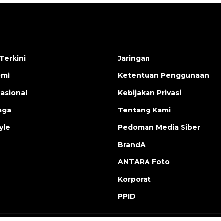
Terkini
Jaringan
omi
Ketentuan Penggunaan
nasional
Kebijakan Privasi
aga
Tentang Kami
yle
Pedoman Media Siber
BrandA
ANTARA Foto
Korporat
PPID