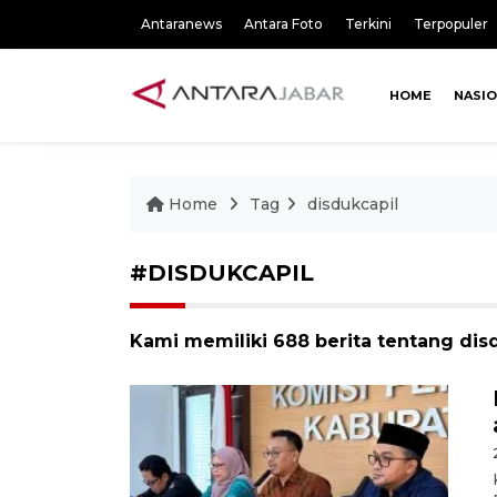
Antaranews
Antara Foto
Terkini
Terpopuler
HOME
NASI
Home
Tag
disdukcapil
#DISDUKCAPIL
Kami memiliki 688 berita tentang dis