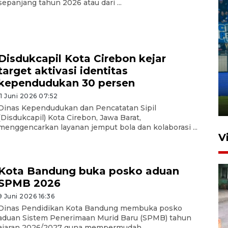
sepanjang tahun 2026 atau dari ...
Disdukcapil Kota Cirebon kejar
Penutupan latihan bela negara
target aktivasi identitas
dan manajerial SPPI di
kependudukan 30 persen
Balikpapan
11 Juni 2026 07:52
31 Juli 2026 18:01
Dinas Kependudukan dan Pencatatan Sipil
(Disdukcapil) Kota Cirebon, Jawa Barat,
menggencarkan layanan jemput bola dan kolaborasi ...
V
Kota Bandung buka posko aduan
SPMB 2026
9 Juni 2026 16:36
Dinas Pendidikan Kota Bandung membuka posko
aduan Sistem Penerimaan Murid Baru (SPMB) tahun
ajaran 2026/2027 guna mempermudah ...