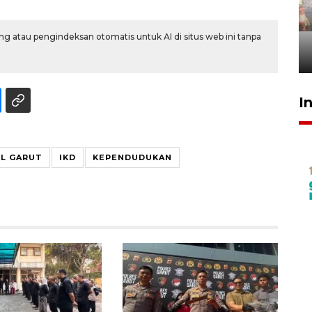
Pigai: Penangkapan begal
tetap kewenangan aparat
penegak hukum
g atau pengindeksan otomatis untuk AI di situs web ini tanpa
29 Juli 2026 00:31
I
IL GARUT
IKD
KEPENDUDUKAN