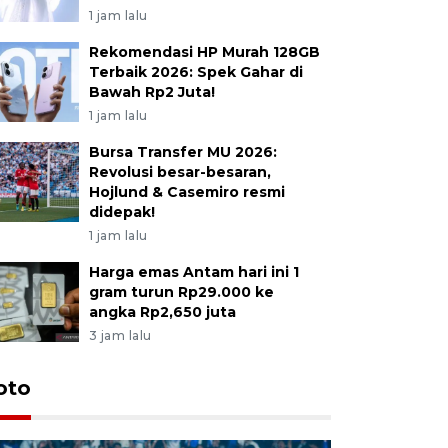
1 jam lalu
Rekomendasi HP Murah 128GB
Terbaik 2026: Spek Gahar di
Bawah Rp2 Juta!
1 jam lalu
Bursa Transfer MU 2026:
Revolusi besar-besaran,
Hojlund & Casemiro resmi
didepak!
1 jam lalu
Harga emas Antam hari ini 1
gram turun Rp29.000 ke
angka Rp2,650 juta
3 jam lalu
oto