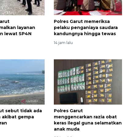
arut
Polres Garut memeriksa
malkan layanan
pelaku penganiaya saudara
n lewat SP4N
kandungnya hingga tewas
14 jam lalu
Vaksin HPV untuk siswa laki-
laki
t sebut tidak ada
Polres Garut
2026-08-06 06:30:00
 akibat gempa
menggencarkan razia obat
ran
keras ilegal guna selamatkan
anak muda