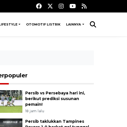
LIFESTYLE
OTOMOTIF LISTRIK
LAINNYA
erpopuler
Persib vs Persebaya hari ini,
berikut prediksi susunan
pemain!
18 jam lalu
Persib taklukkan Tampines