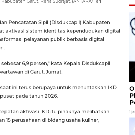
 Kabupaten Garut, Rena Sudrajat. (ANTARA/Feri
n Pencatatan Sipil (Disdukcapil) Kabupaten
 aktivasi sistem identitas kependudukan digital
formasi pelayanan publik berbasis digital
n.
 sebesar 6,9 persen," kata Kepala Disdukcapil
artawan di Garut, Jumat.
t saat ini terus berupaya untuk menuntaskan IKD
O
P
h pusat pada tahun 2026.
P
epatan aktivasi IKD itu pihaknya melibatkan
1 j
n 15 perusahaan di bidang usaha kuliner,