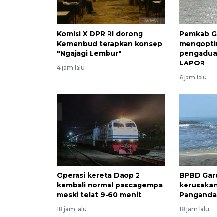
Komisi X DPR RI dorong
Pemkab G
Kemenbud terapkan konsep
mengopti
"Ngajagi Lembur"
pengadua
LAPOR
4 jam lalu
6 jam lalu
Operasi kereta Daop 2
BPBD Garu
kembali normal pascagempa
kerusakan
meski telat 9-60 menit
Panganda
18 jam lalu
18 jam lalu