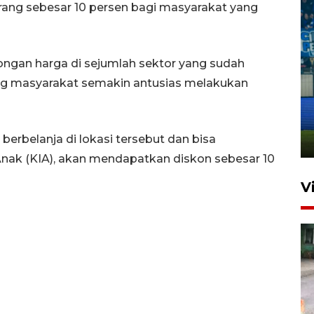
rang sebesar 10 persen bagi masyarakat yang
ongan harga di sejumlah sektor yang sudah
ng masyarakat semakin antusias melakukan
Penutupan latihan bela negara
dan manajerial SPPI di
Balikpapan
erbelanja di lokasi tersebut dan bisa
31 Juli 2026 18:01
Anak (KIA), akan mendapatkan diskon sebesar 10
V