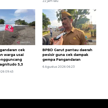
22 jam lalu
gandaran cek
BPBD Garut pantau daerah
n warga usai
pesisir guna cek dampak
engguncang
gempa Pangandaran
agnitudo 5,3
6 Agustus 2026 06:23
026 09:45