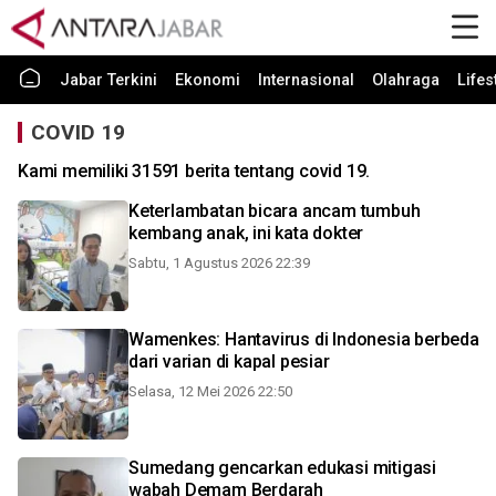
Jabar Terkini
Ekonomi
Internasional
Olahraga
Lifes
COVID 19
Kami memiliki 31591 berita tentang covid 19.
Keterlambatan bicara ancam tumbuh
kembang anak, ini kata dokter
Sabtu, 1 Agustus 2026 22:39
Wamenkes: Hantavirus di Indonesia berbeda
dari varian di kapal pesiar
Selasa, 12 Mei 2026 22:50
Sumedang gencarkan edukasi mitigasi
wabah Demam Berdarah