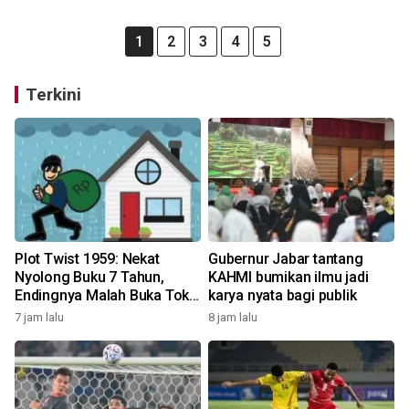
1
2
3
4
5
Terkini
Plot Twist 1959: Nekat
Gubernur Jabar tantang
Nyolong Buku 7 Tahun,
KAHMI bumikan ilmu jadi
Endingnya Malah Buka Toko
karya nyata bagi publik
Saingan!
7 jam lalu
8 jam lalu