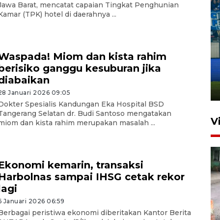
Jawa Barat, mencatat capaian Tingkat Penghunian
Kamar (TPK) hotel di daerahnya ...
Penutupan latihan bela negara
Waspada! Miom dan kista rahim
dan manajerial SPPI di
berisiko ganggu kesuburan jika
Balikpapan
diabaikan
31 Juli 2026 18:01
28 Januari 2026 09:05
Dokter Spesialis Kandungan Eka Hospital BSD
Tangerang Selatan dr. Budi Santoso mengatakan
V
miom dan kista rahim merupakan masalah ...
Ekonomi kemarin, transaksi
Harbolnas sampai IHSG cetak rekor
lagi
6 Januari 2026 06:59
Pigai: Penangkapan begal
Berbagai peristiwa ekonomi diberitakan Kantor Berita