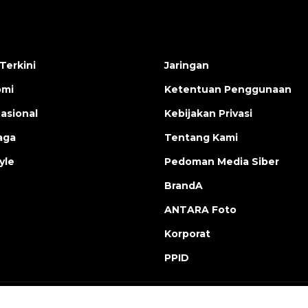
Terkini
Jaringan
omi
Ketentuan Penggunaan
nasional
Kebijakan Privasi
aga
Tentang Kami
yle
Pedoman Media Siber
BrandA
ANTARA Foto
Korporat
PPID