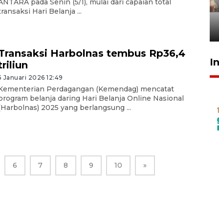
ANTARA pada Senin (5/1), mulai dari capaian total
tetap kewenangan aparat
transaksi Hari Belanja ...
penegak hukum
29 Juli 2026 00:31
Transaksi Harbolnas tembus Rp36,4
I
triliun
5 Januari 2026 12:49
Kementerian Perdagangan (Kemendag) mencatat
program belanja daring Hari Belanja Online Nasional
(Harbolnas) 2025 yang berlangsung ...
6
7
8
9
10
»