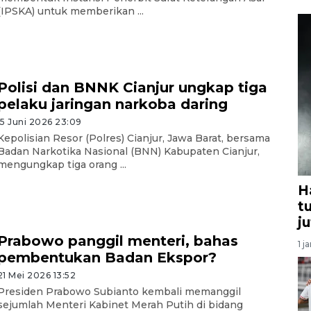
(IPSKA) untuk memberikan ...
Polisi dan BNNK Cianjur ungkap tiga
pelaku jaringan narkoba daring
15 Juni 2026 23:09
Kepolisian Resor (Polres) Cianjur, Jawa Barat, bersama
Badan Narkotika Nasional (BNN) Kabupaten Cianjur,
mengungkap tiga orang ...
H
t
j
Prabowo panggil menteri, bahas
1 j
pembentukan Badan Ekspor?
21 Mei 2026 13:52
Presiden Prabowo Subianto kembali memanggil
sejumlah Menteri Kabinet Merah Putih di bidang