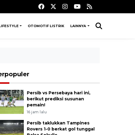
LIFESTYLE
OTOMOTIF LISTRIK
LAINNYA
erpopuler
Persib vs Persebaya hari ini,
berikut prediksi susunan
pemain!
16 jam lalu
Persib taklukkan Tampines
Rovers 1-0 berkat gol tunggal