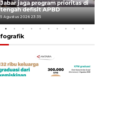
Jabar jaga program prioritas di
Sekolah 
tengah defisit APBD
dimulai
5 Agustus 2026 23:35
5 Agustus 202
nfografik