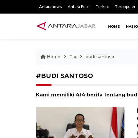
Antaranews
Antara Foto
Terkini
Terpopuler
HOME
NASI
Home
Tag
budi santoso
#BUDI SANTOSO
Kami memiliki 414 berita tentang bud