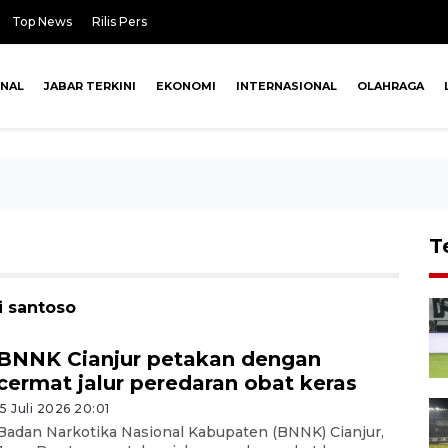
Top News
Rilis Pers
ONAL
JABAR TERKINI
EKONOMI
INTERNASIONAL
OLAHRAGA
T
i santoso
BNNK Cianjur petakan dengan
cermat jalur peredaran obat keras
15 Juli 2026 20:01
Badan Narkotika Nasional Kabupaten (BNNK) Cianjur,