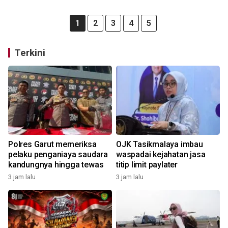
1
2
3
4
5
Terkini
Polres Garut memeriksa
OJK Tasikmalaya imbau
pelaku penganiaya saudara
waspadai kejahatan jasa
kandungnya hingga tewas
titip limit paylater
3 jam lalu
3 jam lalu