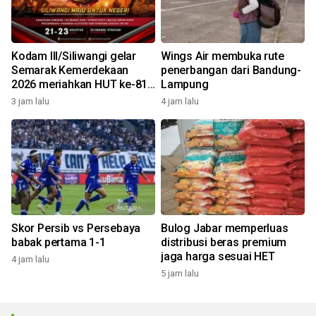
Kodam III/Siliwangi gelar
Wings Air membuka rute
Semarak Kemerdekaan
penerbangan dari Bandung-
2026 meriahkan HUT ke-81
Lampung
RI
3 jam lalu
4 jam lalu
Skor Persib vs Persebaya
Bulog Jabar memperluas
babak pertama 1-1
distribusi beras premium
jaga harga sesuai HET
4 jam lalu
5 jam lalu