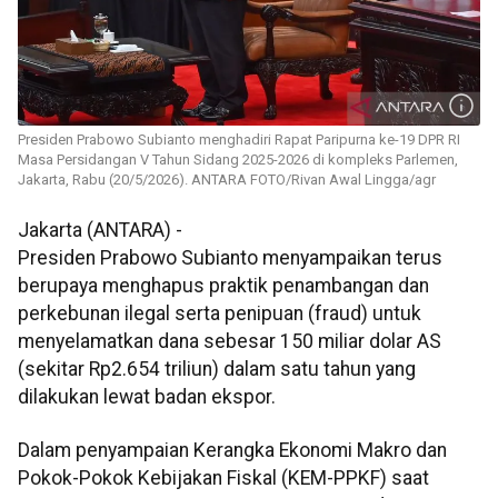
Presiden Prabowo Subianto menghadiri Rapat Paripurna ke-19 DPR RI
Masa Persidangan V Tahun Sidang 2025-2026 di kompleks Parlemen,
Jakarta, Rabu (20/5/2026). ANTARA FOTO/Rivan Awal Lingga/agr
Jakarta (ANTARA) -
Presiden Prabowo Subianto menyampaikan terus
berupaya menghapus praktik penambangan dan
perkebunan ilegal serta penipuan (fraud) untuk
menyelamatkan dana sebesar 150 miliar dolar AS
(sekitar Rp2.654 triliun) dalam satu tahun yang
dilakukan lewat badan ekspor.
Dalam penyampaian Kerangka Ekonomi Makro dan
Pokok-Pokok Kebijakan Fiskal (KEM-PPKF) saat