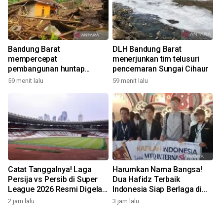
Bandung Barat
DLH Bandung Barat
mempercepat
menerjunkan tim telusuri
pembangunan huntap
pencemaran Sungai Cihaur
korban longsor Cipongkor
59 menit lalu
59 menit lalu
Catat Tanggalnya! Laga
Harumkan Nama Bangsa!
Persija vs Persib di Super
Dua Hafidz Terbaik
League 2026 Resmi Digelar
Indonesia Siap Berlaga di
di GBK
MTQ Internasional Maroko
2 jam lalu
3 jam lalu