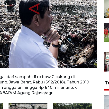
gai dari sampah di oxbow Cicukang di
warga
g, Jawa Barat, Rabu (5/12/2018). Tahun 2019
atau 
T
 anggaran hingga Rp 640 miliar untuk
(5/12
ABAR/M Agung Rajasa/agr.
640 m