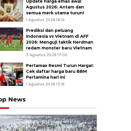
Update harga emas awal
Agustus 2026: Antam dan
semua merk utama turun!
1 Agustus 2026 18:14
Prediksi dan peluang
Indonesia vs Vietnam di AFF
2026: Menguji taktik Herdman
redam monster baru Vietnam
3 Agustus 2026 17:00
Pertamax Resmi Turun Harga!:
Cek daftar harga baru BBM
Pertamina hari ini
1 Agustus 2026 13:16
 menyaksikan pengerukan sampah dengan eskavator di
oxbow Cicukang di Kecamatan Margaasih, Kabupaten B
op News
/2018). Tahun 2019 Pemerintah pusat akan menggelont
iliar untuk pembenahan Sungai Citarum. ANTARA JABA