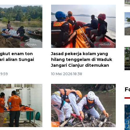
ngkut enam ton
Jasad pekerja kolam yang
ri aliran Sungai
hilang tenggelam di Waduk
Jangari Cianjur ditemukan
19:59
10 Mei 2026 18:38
F