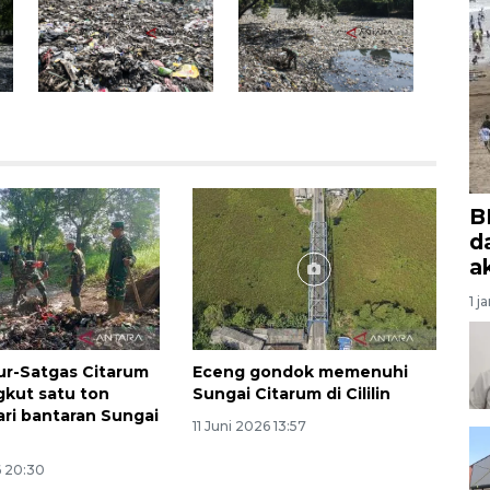
B
d
a
1 j
ur-Satgas Citarum
Eceng gondok memenuhi
kut satu ton
Sungai Citarum di Cililin
ri bantaran Sungai
11 Juni 2026 13:57
6 20:30