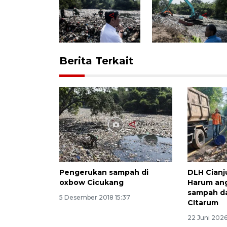
Berita Terkait
Pengerukan sampah di
DLH Cianj
oxbow Cicukang
Harum ang
sampah da
5 Desember 2018 15:37
CItarum
22 Juni 202