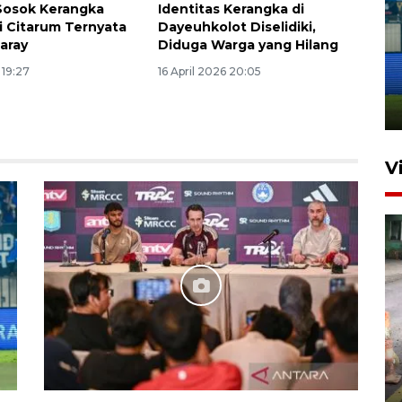
Sosok Kerangka
Identitas Kerangka di
i Citarum Ternyata
Dayeuhkolot Diselidiki,
Penutupan latihan bela negara
aray
Diduga Warga yang Hilang
dan manajerial SPPI di
 19:27
16 April 2026 20:05
Balikpapan
31 Juli 2026 18:01
V
Pigai: Penangkapan begal
tetap kewenangan aparat
penegak hukum
29 Juli 2026 00:31