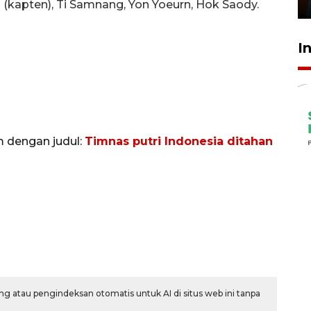
29 Juli 2026 01:36
kapten), Ti Samnang, Yon Yoeurn, Hok Saody.
I
m dengan judul:
Timnas putri Indonesia ditahan
g atau pengindeksan otomatis untuk AI di situs web ini tanpa