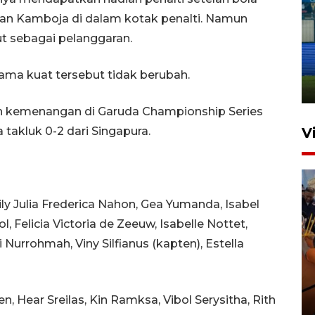
han Kamboja di dalam kotak penalti. Namun
Penutupan latihan bela negara
t sebagai pelanggaran.
dan manajerial SPPI di
Balikpapan
sama kuat tersebut tidak berubah.
31 Juli 2026 18:01
raih kemenangan di Garuda Championship Series
takluk 0-2 dari Singapura.
V
ily Julia Frederica Nahon, Gea Yumanda, Isabel
, Felicia Victoria de Zeeuw, Isabelle Nottet,
ti Nurrohmah, Viny Silfianus (kapten), Estella
Taklukkan DPMM FC, Persib
amankan tiket semifinal Piala
Presiden
, Hear Sreilas, Kin Ramksa, Vibol Serysitha, Rith