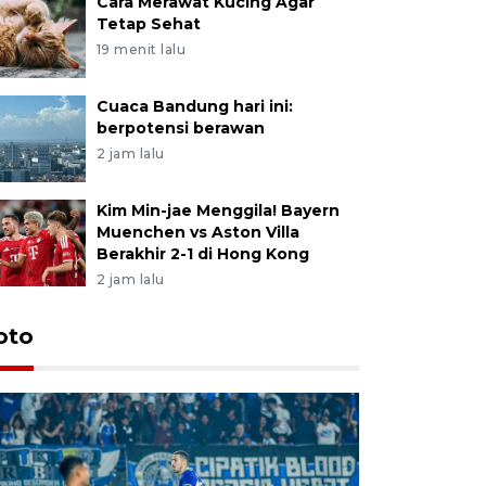
Cara Merawat Kucing Agar
Tetap Sehat
19 menit lalu
Cuaca Bandung hari ini:
berpotensi berawan
2 jam lalu
Kim Min-jae Menggila! Bayern
Muenchen vs Aston Villa
Berakhir 2-1 di Hong Kong
2 jam lalu
oto