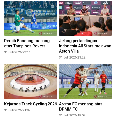
Persib Bandung menang
Jelang pertandingan
atas Tampines Rovers
Indonesia All Stars melawan
Aston Villa
31 Juli 2026 22:11
31 Juli 2026 21:22
3
Kejurnas Track Cycling 2026
Arema FC menang atas
DPMM FC
31 Juli 2026 21:02
31 Juli 2026 18:03